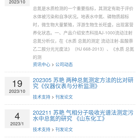
2023/10
总氮是水质检测的一个重要指标，其测定有助于评价
水体被污染和自净状况。地表水中氮、磷物质超标
时，微生物大量繁殖，浮游生物生长旺盛，出现富营
养化状态。一、产品介绍安杰科技AJ-1000流动注射
总氮分析仪，在《水质 总氮的测定 流动注射-盐酸萘
乙二胺分光光度法》（HJ 668-2013）、《水质 总氮
的测
资讯中心
>
公司动态
202305 苏艳 两种总氮测定方法的比对研
19
究《仪器仪表与分析监测》
2023/10
技术支持
>
刊发论文
202211 苏艳 气相分子吸收光谱法测定污
4
水中总氮的研究 《山东化工》
2023/1
技术支持
>
刊发论文