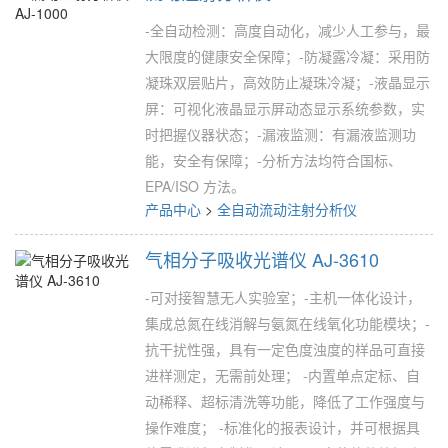
-全自动检测：高度自动化，减少人工参与，最
大限度的健康安全保障；-防凝露冷凝：采用防
凝珠双层贴片，高效防止凝珠冷凝；-液晶显示
屏：可视化液晶显示屏动态显示系统参数，实
时把握仪器状态；-漏液监测：有漏液监测功
能，安全有保障；-分析方法均符合国标、
EPA/ISO 方法。
产品中心
>
全自动流动注射分析仪
气相分子吸收光谱仪 AJ-3610
-可对接智慧无人实验室；-主机一体化设计，
集成总氮在线消解与氨氮在线氧化功能模块；-
抗干扰性强，具有一定色度浊度的样品可直接
进样测定，无需前处理； -内置单点定标、自
动稀释、超标清洗等功能，降低了工作强度与
操作难度； -标准化的报表设计，并可根据具