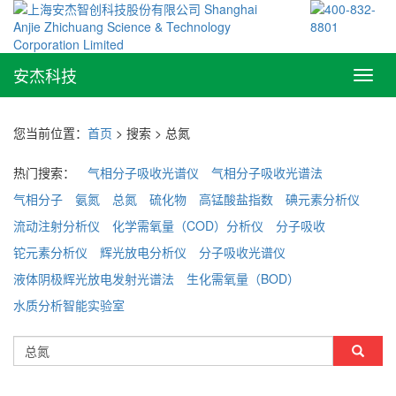
安杰科技
Toggl
navig
您当前位置：
首页
> 搜索 > 总氮
热门搜索：
气相分子吸收光谱仪
气相分子吸收光谱法
气相分子
氨氮
总氮
硫化物
高锰酸盐指数
碘元素分析仪
流动注射分析仪
化学需氧量（COD）分析仪
分子吸收
铊元素分析仪
辉光放电分析仪
分子吸收光谱仪
液体阴极辉光放电发射光谱法
生化需氧量（BOD）
水质分析智能实验室