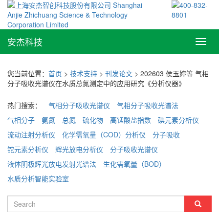
安杰科技
Toggl
navig
您当前位置：
首页
>
技术支持
>
刊发论文
> 202603 侯玉婷等 气相
分子吸收光谱仪在水质总氮测定中的应用研究《分析仪器》
热门搜索：
气相分子吸收光谱仪
气相分子吸收光谱法
气相分子
氨氮
总氮
硫化物
高锰酸盐指数
碘元素分析仪
流动注射分析仪
化学需氧量（COD）分析仪
分子吸收
铊元素分析仪
辉光放电分析仪
分子吸收光谱仪
液体阴极辉光放电发射光谱法
生化需氧量（BOD）
水质分析智能实验室