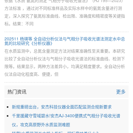
依据《水质 氨氮的测定 气相分子吸收光谱法》（HJ 195—2023）
方法标准 ，通过对不同标准样品及实际水样中的氨氮含量进行测
定，深入探究了氨氮标准曲线、检出限、准确度和精密度等关键指
标。结果：不同
202511 杨瑛等 全自动分析仪法与气相分子吸收光谱法测定水中总
氮的比较研究《分析仪器》
在水质监测中，总氮含量测定方法对结果准确性至关重要。本研究
比较了全自动分析仪法与气相分子吸收光谱法的标准曲线、检测下
限等。结果显示，两种方法差异小，均满足精度要求。全自动分析
仪法自动化程度高、便捷，但
热门资讯
更多
新规重磅出台，安杰科技仪器全面匹配监测合规新要求
千里援藏守雪域碧水!安杰AJ-3400便携式气相分子吸收光谱
仪，攻克高原野外水质监测难题