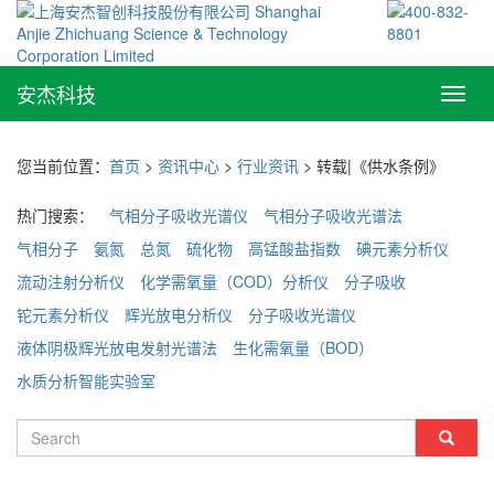
安杰科技
Toggl
navig
您当前位置：
首页
>
资讯中心
>
行业资讯
> 转载|《供水条例》
热门搜索：
气相分子吸收光谱仪
气相分子吸收光谱法
气相分子
氨氮
总氮
硫化物
高锰酸盐指数
碘元素分析仪
流动注射分析仪
化学需氧量（COD）分析仪
分子吸收
铊元素分析仪
辉光放电分析仪
分子吸收光谱仪
液体阴极辉光放电发射光谱法
生化需氧量（BOD）
水质分析智能实验室