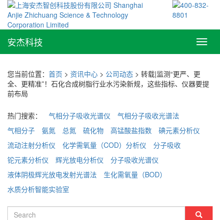
安杰科技
Toggl
navig
您当前位置：
首页
>
资讯中心
>
公司动态
> 转载|监测“更严、更
全、更精准”！石化合成树脂行业水污染新规，这些指标、仪器要提
前布局
热门搜索：
气相分子吸收光谱仪
气相分子吸收光谱法
气相分子
氨氮
总氮
硫化物
高锰酸盐指数
碘元素分析仪
流动注射分析仪
化学需氧量（COD）分析仪
分子吸收
铊元素分析仪
辉光放电分析仪
分子吸收光谱仪
液体阴极辉光放电发射光谱法
生化需氧量（BOD）
水质分析智能实验室