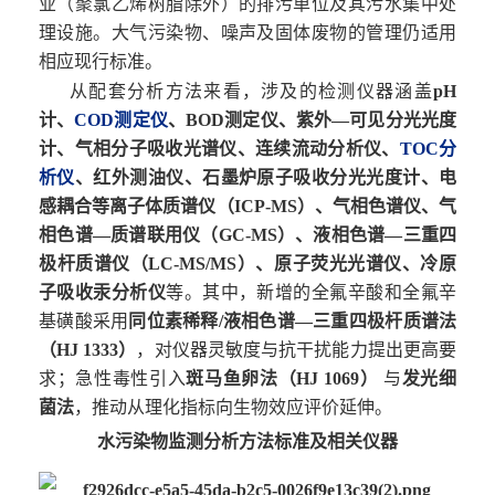
业（聚氯乙烯树脂除外）的排污单位及其污水集中处
理设施。大气污染物、噪声及固体废物的管理仍适用
相应现行标准。
从配套分析方法来看，涉及的检测仪器涵盖
pH
计、
COD
测定仪
、
BOD
测定仪、紫外
—
可见分光光度
计、气相分子吸收光谱仪、连续流动分析仪、
TOC
分
析仪
、红外测油仪、石墨炉原子吸收分光光度计、电
感耦合等离子体质谱仪（
ICP-MS
）、气相色谱仪、气
相色谱
—
质谱联用仪（
GC-MS
）、液相色谱
—
三重四
极杆质谱仪（
LC-MS/MS
）、原子荧光光谱仪、冷原
子吸收汞分析仪
等。其中，新增的全氟辛酸和全氟辛
基磺酸采用
同位素稀释
/
液相色谱
—
三重四极杆质谱法
（
HJ 1333
）
，对仪器灵敏度与抗干扰能力提出更高要
求；急性毒性引入
斑马鱼卵法（
HJ 1069
）
与
发光细
菌法
，推动从理化指标向生物效应评价延伸。
水污染物监测分析方法标准及相关仪器