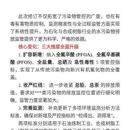
此次修订不仅拓宽了污染物管控的广度，也在有
毒有害物质控制、监测精准性与全过程监管方面实现
了系统性提升，为石化与合成树脂行业的水污染物排
放监管提供了更为科学、严格的依据。
核心变化：三大维度全面升级
1.
扩容新增：
纳入
全氟辛酸
(PFOA)
、
全氟辛基磺
酸
(PFOS)
、
全盐量
、
总硒
及
急性毒性
5
项管控指
标，实现了从传统污染物向新兴有机氟化物的全覆
盖。
2.
收严红线：
进一步收紧
总铅
、
总汞
的排放限
值，要求对***类污染物的排放监控位置进行细化明
确，监管力度显著加大。
3.
完善监测：
补充更新了多项环境监测分析方法
标准，确保对新增及严控指标的
“
检得出、测得准
”
。
两项标准分别适用于石油炼制工业、合成树脂工